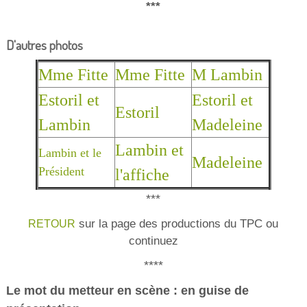
***
D'autres photos
Mme Fitte
Mme Fitte
M Lambin
Estoril et
Estoril et
Estoril
Lambin
Madeleine
Lambin et
Lambin et le
Madeleine
Président
l'affiche
***
sur la page des productions du TPC ou
RETOUR
continuez
****
Le mot du metteur en scène : en guise de