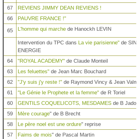
67
REVIENS JIMMY DEAN REVIENS !
66
PAUVRE FRANCE !"
L'homme qui marche
de Hanockh LEVIN
65
Intervention du TPC dans
La vie parisienne"
de SIN
ENERGIE
64
"ROYAL ACADEMY"
de Claude Monteil
63
Les feluettes"
de Jean Marc Bouchard
62
"J'y suis j'y reste !"
de Raymond Vincy & Jean Valm
61
"Le Génie le Prophete et la femme"
de R Toriel
60
GENTILS COQUELICOTS, MESDAMES
de B Jadot
59
Mère courage
" de B Brecht
58
Le père noel est une ordure
" reprise
57
Faims de mois
" de Pascal Martin