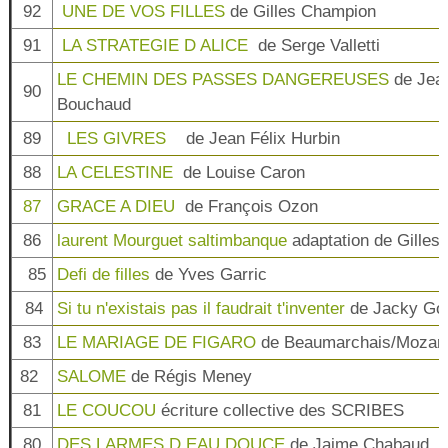
92
UNE DE VOS FILLES
de Gilles Champion
91
LA STRATEGIE D ALICE
de Serge Valletti
LE CHEMIN DES PASSES DANGEREUSES
de Jea
90
Bouchaud
89
LES GIVRES
de Jean Félix Hurbin
88
LA CELESTINE
de Louise Caron
87
GRACE A DIEU
de François Ozon
86
laurent Mourguet saltimbanque
adaptation de Gille
85
Defi de filles
de Yves Garric
84
Si tu n'existais pas il faudrait t'inventer
de Jacky Gou
83
LE MARIAGE DE FIGARO
de Beaumarchais/Mozart
82
SALOME
de Régis Meney
81
LE COUCOU
écriture collective des SCRIBES
80
DES LARMES D EAU DOUCE
de Jaime Chabaud