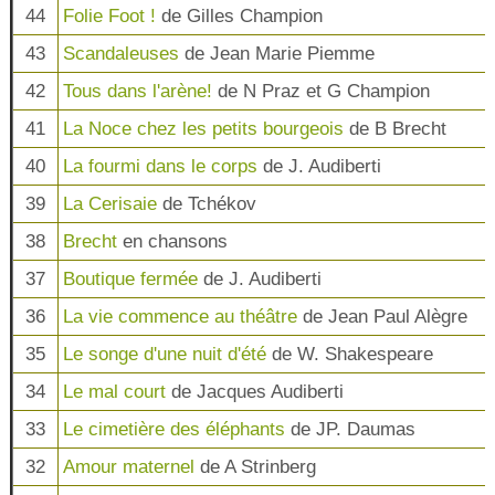
44
Folie Foot !
de Gilles Champion
43
Scandaleuses
de Jean Marie Piemme
42
Tous dans l'arène!
de N Praz et G Champion
41
La Noce chez les petits bourgeois
de B Brecht
40
La fourmi dans le corps
de J. Audiberti
39
La Cerisaie
de Tchékov
38
Brecht
en chansons
37
Boutique fermée
de J. Audiberti
36
La vie commence au théâtre
de Jean Paul Alègre
35
Le songe d'une nuit d'été
de W. Shakespeare
34
Le mal court
de Jacques Audiberti
33
Le cimetière des éléphants
de JP. Daumas
32
Amour maternel
de A Strinberg