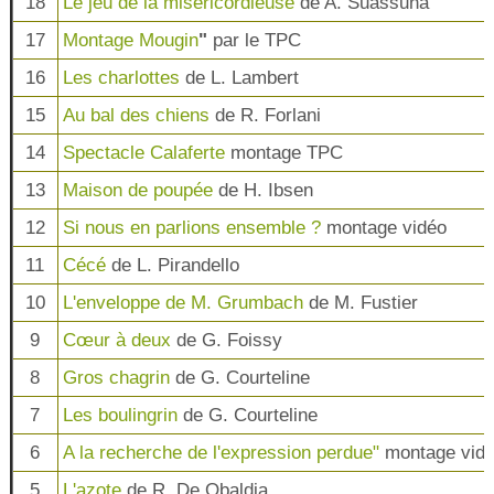
18
Le jeu de la miséricordieuse
de A. Suassuna
17
Montage Mougin
"
par le TPC
16
Les charlottes
de L. Lambert
15
Au bal des chiens
de R. Forlani
14
Spectacle Calaferte
montage TPC
13
Maison de poupée
de H. Ibsen
12
Si nous en parlions ensemble ?
montage vidéo
11
Cécé
de L. Pirandello
10
L'enveloppe de M. Grumbach
de M. Fustier
9
Cœur à deux
de G. Foissy
8
Gros chagrin
de G. Courteline
7
Les boulingrin
de G. Courteline
6
A la recherche de l'expression perdue"
montage vid
5
L'azote
de R. De Obaldia