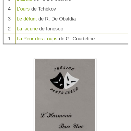
4
L’ours
de Tchékov
3
Le défunt
de R. De Obaldia
2
La lacune
de Ionesco
1
La Peur des coups
de G. Courteline