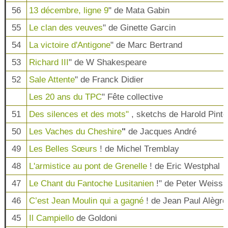
56
13 décembre, ligne 9
" de Mata Gabin
55
Le clan des veuves
" de Ginette Garcin
54
La victoire d'Antigone
" de Marc Bertrand
53
Richard III
" de W Shakespeare
52
Sale Attente
" de Franck Didier
Les 20 ans du TPC
" Fête collective
51
Des silences et des mots"
, sketchs de Harold Pinte
50
Les Vaches du Cheshire
"
de Jacques André
49
Les Belles Sœurs
! de Michel Tremblay
48
L'armistice au pont de Grenelle
! de Eric Westphal
47
Le Chant du Fantoche Lusitanien
!" de Peter Weiss
46
C’est Jean Moulin qui a gagné
! de Jean Paul Alègre
45
Il Campiello
de Goldoni