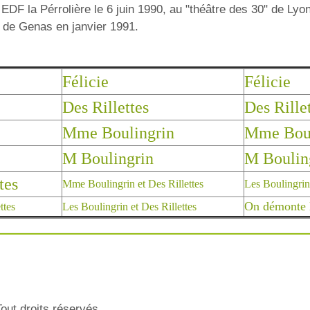
EDF la Pérrolière le 6 juin 1990, au "théâtre des 30" de Lyon 
 de Genas en janvier 1991.
Félicie
Félicie
Des Rillettes
Des Rille
Mme Boulingrin
Mme Boul
M Boulingrin
M Boulin
tes
Mme Boulingrin et Des Rillettes
Les Boulingrin 
On démonte 
ttes
Les Boulingrin et Des Rillettes
out droits réservés