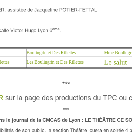
, assistée de Jacqueline POTIER-FETTAL
ème
salle Victor Hugo Lyon 6
.
Boulingrin et Des Rillettes
Mme Boulingrin
Le salut
ettes
Les Boulingrin et Des Rillettes
***
R
sur la page des productions du TPC ou 
***
ns le journal de la CMCAS de Lyon : LE THÉÂTRE CE S
lités de son public, la section Théâtre jouera en soirée 4 p