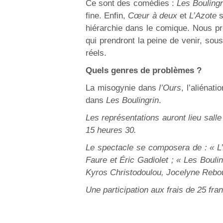
Ce sont des comédies :
Les Boulingr
fine. Enfin,
Cœur à deux
et
L’Azote
s
hiérarchie dans le comique. Nous p
qui prendront la peine de venir, sou
réels.
Quels genres de problèmes ?
La misogynie dans
l’Ours
, l’aliénat
dans
Les Boulingrin
.
Les représentations auront lieu sall
15 heures 30.
Le spectacle se composera de : « L’
Faure et Éric Gadiolet ; « Les Bouli
Kyros Christodoulou, Jocelyne Reboui
Une participation aux frais de 25 fra