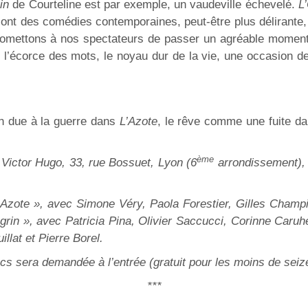
in
de Courteline est par exemple, un vaudeville échevelé.
L
ont des comédies contemporaines, peut-être plus délirante, enc
romettons à nos spectateurs de passer un agréable moment
s l’écorce des mots, le noyau dur de la vie, une occasion d
ion due à la guerre dans
L’Azote
, le rêve comme une fuite d
ème
e Victor Hugo, 33, rue Bossuet, Lyon (6
arrondissement), 
Azote », avec Simone Véry, Paola Forestier, Gilles Champ
ngrin », avec Patricia Pina, Olivier Saccucci, Corinne Caruhe
llat et Pierre Borel.
ncs sera demandée à l’entrée (gratuit pour les moins de seiz
***