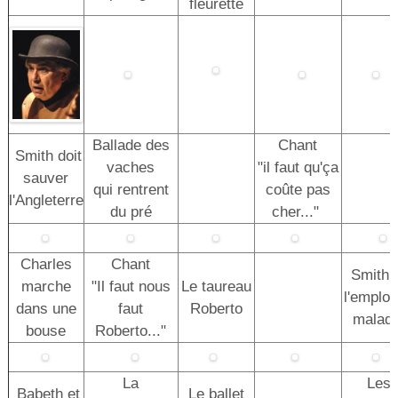
fleurette
Ballade des
Chant
Smith doit
vaches
"il faut qu'ça
sauver
qui rentrent
coûte pas
l'Angleterre
du pré
cher..."
Charles
Chant
Smith 
marche
"Il faut nous
Le taureau
l'emplo
dans une
faut
Roberto
malad
bouse
Roberto..."
La
Les
Babeth et
Le ballet