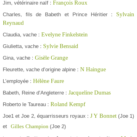
François Roux
Jim, vétérinaire naïf :
Sylvain
Charles, fils de Babeth et Prince Héritier :
Reynaud
Evelyne Finkelstein
Claudia, vache :
Sylvie Bensaid
Giulietta, vache :
Gisèle Grange
Gina, vache :
N Haingue
Fleurette, vache d’origine alpine :
Hélène Faure
L’employée :
Jacqueline Dumas
Babeth, Reine d’Angleterre :
Roland Kempf
Roberto le Taureau :
J Y Bonnet
Joe1 et Joe 2, équarrisseurs royaux :
(Joe 1)
Gilles Champion
et
(Joe 2)