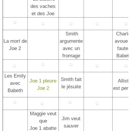
des vaches
et des Joe
Smith
Charle
La mort de
argumente
avoue 
Joe 2
avec un
faute 
fromage
Babet
Les Emily
Smith fait
Joe 1 pleure
Alliste
avec
le jésuite
Joe 2
est pe
Babeth
Maggie veut
Jim veut
que
sauver
Joe 1 abatte