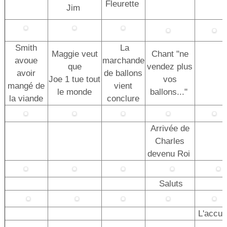
Fleurette
Jim
Smith
La
Maggie veut
Chant "ne
avoue
marchande
que
vendez plus
avoir
de ballons
Joe 1 tue tout
vos
mangé de
vient
le monde
ballons..."
la viande
conclure
Arrivée de
Charles
devenu Roi
Saluts
L'accue