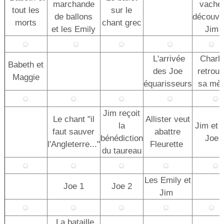
marchande
vache
tout les
sur le
de ballons
découvr
morts
chant grec
et les Emily
Jim
L'arrivée
Charl
Babeth et
des Joe
retrou
Maggie
équarisseurs
sa mè
Jim reçoit
Le chant "il
Allister veut
la
Jim et 
faut sauver
abattre
bénédiction
Joe
l'Angleterre..."
Fleurette
du taureau
Les Emily et
Joe 1
Joe 2
Jim
La bataille