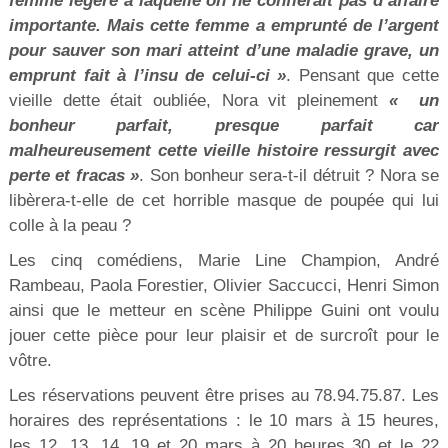
femme légère à laquelle on ne confierait pas d’affaire
importante. Mais cette femme a emprunté de l’argent
pour sauver son mari atteint d’une maladie grave, un
emprunt fait à l’insu de celui-ci »
. Pensant que cette
vieille dette était oubliée, Nora vit pleinement
« un
bonheur parfait, presque parfait car
malheureusement cette vieille histoire ressurgit avec
perte et fracas »
. Son bonheur sera-t-il détruit ? Nora se
libèrera-t-elle de cet horrible masque de poupée qui lui
colle à la peau ?
Les cinq comédiens, Marie Line Champion, André
Rambeau, Paola Forestier, Olivier Saccucci, Henri Simon
ainsi que le metteur en scène Philippe Guini ont voulu
jouer cette pièce pour leur plaisir et de surcroît pour le
vôtre.
Les réservations peuvent être prises au 78.94.75.87. Les
horaires des représentations : le 10 mars à 15 heures,
les 12, 13, 14, 19 et 20 mars à 20 heures 30 et le 22