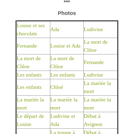
***
Photos
Louise et ses
Ada
Ludivine
chocolats
La mort de
Fernande
Louise et Ada
Chloe
La mort de
La mort de
Fernande
Chloe
Chloe
Les enfants
Les enfants
Ludivine
La mariée la
Les enfants
Chloé
mort
La mariée la
La mariée la
La mariée la
mort
mort
mort
Le départ de
Ludivine et
Débat à
Louise
Ada
Avignon
La troupe à
Débat à