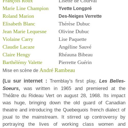
François Roux
Lisette de Courval
Marie Line Champion
Yvette Longpré
Roland Marion
Des-Neiges Verrette
Elisabeth Blanc
Thérèse Dubuc
Jean Marie Lequesne
Olivine Dubuc
Violaine Carry
Lise Paquette
Claudie Lacaze
Angéline Sauvé
Claire Hengy
Rhéauna Bibeau
Barthélémy Valette
Pierrette Guérin
André Rambeau
Mise en scène de
(Lu sur internet :
Tremblay's first play,
Les Belles-
Soeurs
,
was written in 1965 and premiered at the
Théâtre du Rideau Vert on august 28, 1968. Its impact
was huge, bringing down the old guard of Canadian
theatre and introducing the Quebequois french dialect of
joual to the mainstream. It stirred up controversy by
portraying the lives of working class women and