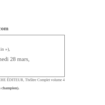
.com
in »),
medi 28 mars,
RCHE ÉDITEUR, Théâtre Complet volume 4
es champion).