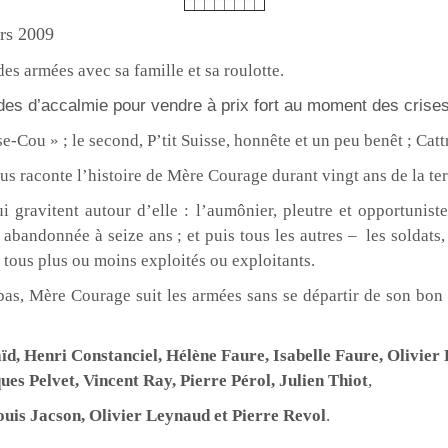
rs 2009
des armées avec sa famille et sa roulotte.
odes d’accalmie pour vendre à prix fort au moment des crises
asse-Cou » ; le second, P’tit Suisse, honnête et un peu benêt ; Cat
raconte l’histoire de Mère Courage durant vingt ans de la terr
i gravitent autour d’elle : l’aumônier, pleutre et opportuniste
t abandonnée à seize ans ; et puis tous les autres – les soldats, 
 tous plus ou moins exploités ou exploitants.
bas, Mère Courage suit les armées sans se départir de son bon 
ïd, Henri Constanciel, Hélène Faure, Isabelle Faure, Olivier
ues Pelvet, Vincent Ray, Pierre Pérol, Julien Thiot
,
uis Jacson, Olivier Leynaud et Pierre Revol
.